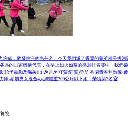
力吶喊，散發熱汗的光芒🌞。今天我們派了香園的菁英種子拔河隊前往
各區的11家機構代表，在早上如火如荼的循迴排名賽中，我們榮
鼓勵及喝采!!!!!🎉🎉🎉 狂賀(狂賀)🎊🎊 香園青春無敵隊
力隊-參加男女混合4人總體重300公斤以下組，榮獲第7名🏆
養院