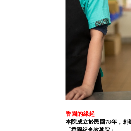
香園的緣起
本院成立於民國
78
年，創
「香園紀念教養院」。