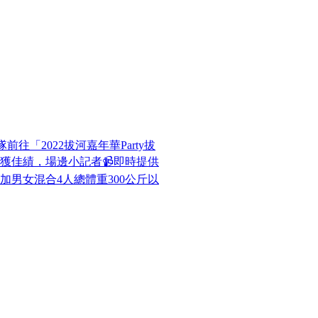
「2022拔河嘉年華Party拔
獲佳績，場邊小記者📹即時提供
-參加男女混合4人總體重300公斤以