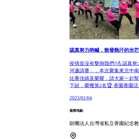
認真努力吶喊，散發熱汗的光芒
疫情並沒有擊倒我們!!💪認真努
河邀請賽」，本次聚集來北中南
比賽佳績及榮耀，請大家一起幫助給予
下組，榮獲第2名🏆 香園香園活
2023/01/04
服務地點
財團法人台灣省私立香園紀念教