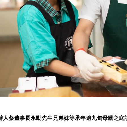
辦人蔡董事長永勳先生兄弟妹等承年逾九旬母親之庭