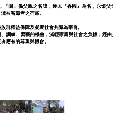
，『園』係父親之名諱，遂以『香園』為名，永懷父
』澤被智障者之宿願。
勢族群權益保障及凝聚社會共識為宗旨。
宿、訓練、習藝的機會，減輕家庭與社會之負擔，經由
礙者應有的尊重與機會。