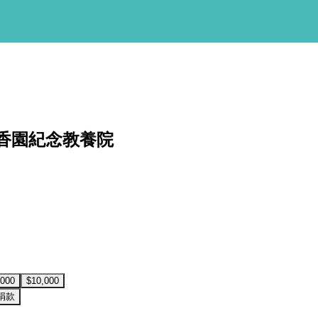
擇將套用於所有 oen.tw 網站。
欲了解更多有關我們使用 cookie
香園紀念教養院
,000
$10,000
捐款