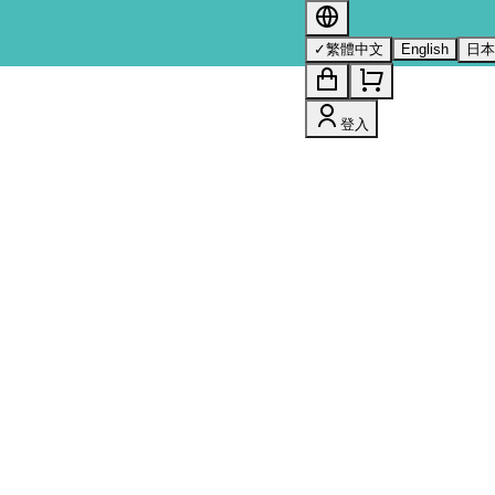
s 的詳情，請參閱我們的
隱私權政策
。
✓
繁體中文
English
日
登入